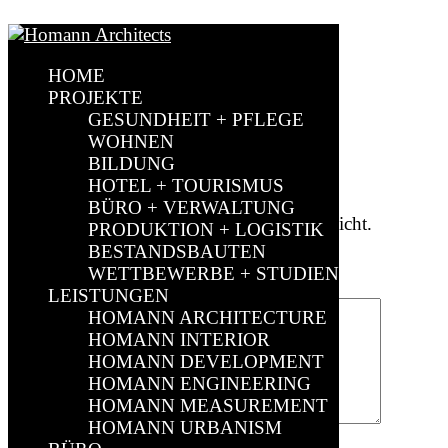
Mariana Joachim
HOME
by
Sebastian Müller
|
Feb. 18, 2026
|
0 comments
PROJEKTE
GESUNDHEIT + PFLEGE
WOHNEN
BILDUNG
Submit a Comment
HOTEL + TOURISMUS
BÜRO + VERWALTUNG
Deine E-Mail-Adresse wird nicht veröffentlicht.
PRODUKTION + LOGISTIK
Erforderliche Felder sind mit
*
markiert
BESTANDSBAUTEN
WETTBEWERBE + STUDIEN
Kommentar
*
LEISTUNGEN
HOMANN ARCHITECTURE
HOMANN INTERIOR
HOMANN DEVELOPMENT
HOMANN ENGINEERING
HOMANN MEASUREMENT
HOMANN URBANISM