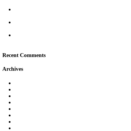
moderner Schritt in die Zukunft
Sanierung des Kantcenters – Ein neues
Einkaufserlebnis in Berlin-Charlottenburg
GREENSITE – Historisches Erbe trifft auf
modernen Workspace
Center Parcs Eifel – Ein Erfolgsprojekt in der
Ferienhausentwicklung
Recent Comments
Archives
Januar 2025
Dezember 2024
November 2024
September 2024
Juli 2024
Juni 2024
Mai 2024
April 2024