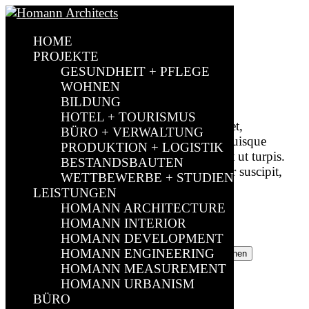
HOME
Villa Ringelsbruch
PROJEKTE
GESUNDHEIT + PFLEGE
by
sparkundsparkling
|
Nov. 4, 2020
|
Bestandsbauten
WOHNEN
BILDUNG
Villa ; Villa RingelsbruchSanierung und
HOTEL + TOURISMUS
Modernisierung Lorem ipsum dolor sit amet,
BÜRO + VERWALTUNG
consectetuer adipiscing elit. Donec odio. Quisque
PRODUKTION + LOGISTIK
volutpat mattis eros. Nullam malesuada erat ut turpis.
BESTANDSBAUTEN
Suspendisse urna nibh, viverra non, semper suscipit,
WETTBEWERBE + STUDIEN
posuere a, pede. Dies ist...
LEISTUNGEN
HOMANN ARCHITECTURE
Search
HOMANN INTERIOR
HOMANN DEVELOPMENT
Suchen nach:
HOMANN ENGINEERING
HOMANN MEASUREMENT
HOMANN URBANISM
Recent Posts
BÜRO