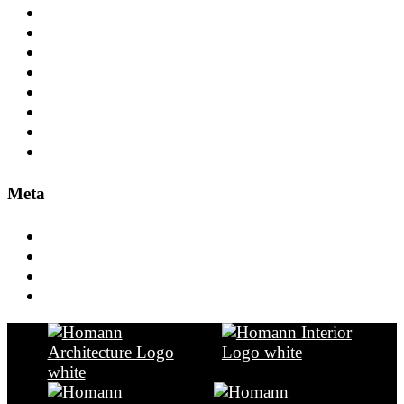
Brilon
Büro+Verwaltung
Düsseldorf
Engineering
Frankfurt
Gesundheit+Pflege
Leitung
Tourismus
Meta
Anmelden
Eintrags-Feed
Kommentar-Feed
WordPress.org