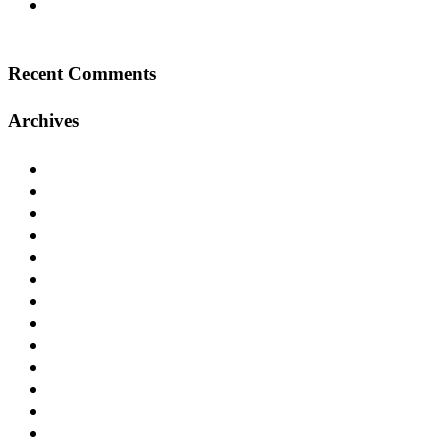
Center Parcs Eifel – Ein Erfolgsprojekt in der
Ferienhausentwicklung
Recent Comments
Archives
Januar 2025
Dezember 2024
November 2024
September 2024
Juli 2024
Juni 2024
Mai 2024
April 2024
Dezember 2020
November 2020
Oktober 2020
Januar 2020
Mai 2019