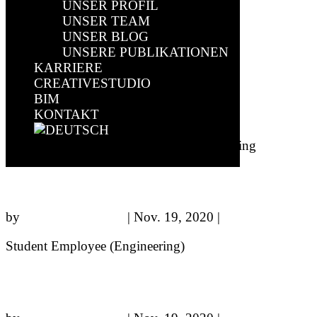
UNSER PROFIL
by
sparkundsparkling
|
Dez. 10, 2020
|
Brilon
UNSER TEAM
UNSER BLOG
Team Housekeeping & Hospitality
UNSERE PUBLIKATIONEN
KARRIERE
Anna Funke
CREATIVESTUDIO
BIM
KONTAKT
by
sparkundsparkling
|
Dez. 10, 2020
|
Brilon
B.A. Business Management Team Accounting
Select Page
Matthias Schreckenberg
by
sparkundsparkling
|
Nov. 19, 2020
|
Brilon
Student Employee (Engineering)
Fabrice Köhring