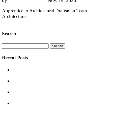
by
sparkundsparkling
|
Nov. 19, 2020
|
Brilon
Apprentice to Architectural Draftsman Team
Architecture
« Older Entries
Search
Suchen
nach:
Recent Posts
Centrotherm: Produktionshalle, Hochregallager &
Versandbereich
Sanierung des Berufskollegs Olsberg: Ein
moderner Schritt in die Zukunft
Sanierung des Kantcenters – Ein neues
Einkaufserlebnis in Berlin-Charlottenburg
GREENSITE – Historisches Erbe trifft auf
modernen Workspace