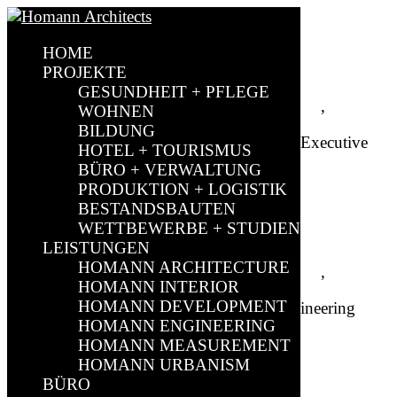
HOME
Emanuel Homann
PROJEKTE
GESUNDHEIT + PFLEGE
by
sparkundsparkling
|
Dez. 10, 2020
|
Brilon
,
Leitung
WOHNEN
BILDUNG
Dipl.-Ing. Architect (TU), LL.M. Baurecht Executive
HOTEL + TOURISMUS
Partner & Architect
BÜRO + VERWALTUNG
PRODUKTION + LOGISTIK
BESTANDSBAUTEN
Heinz-Alfons Homann
WETTBEWERBE + STUDIEN
LEISTUNGEN
HOMANN ARCHITECTURE
by
sparkundsparkling
|
Dez. 10, 2020
|
Brilon
,
Leitung
HOMANN INTERIOR
HOMANN DEVELOPMENT
Dipl. Ing. Architect (FH) Team Leader Engineering
HOMANN ENGINEERING
HOMANN MEASUREMENT
HOMANN URBANISM
Kimete Mavraj
BÜRO