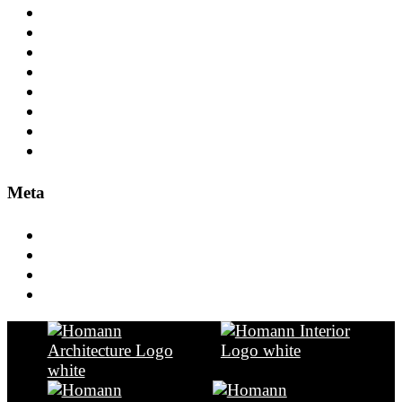
Brilon
Büro+Verwaltung
Düsseldorf
Engineering
Frankfurt
Gesundheit+Pflege
Leitung
Tourismus
Meta
Anmelden
Eintrags-Feed
Kommentar-Feed
WordPress.org