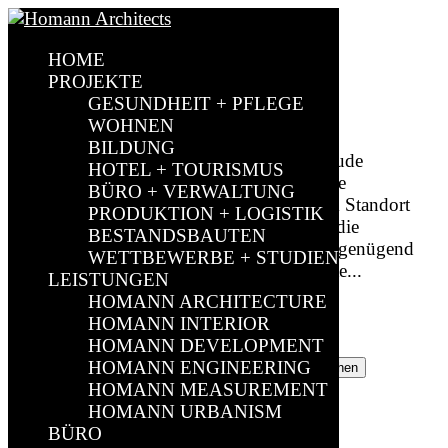
HOME
Verbundschulgebäude Winterberg
PROJEKTE
GESUNDHEIT + PFLEGE
by
sparkundsparkling
|
Nov. 4, 2020
|
Bildung
WOHNEN
BILDUNG
Verbundschulgebäude ; Verbundschulgebäude
HOTEL + TOURISMUS
WinterbergAn- und Umbaumaßnahmen Die
BÜRO + VERWALTUNG
AusgangslageWenn zwei Schulen an einem Standort
PRODUKTION + LOGISTIK
zusammenwachsen, so ist eines klar: Auch die
BESTANDSBAUTEN
Architektur muss sich mitverändern, damit genügend
WETTBEWERBE + STUDIEN
Raum für alle Schüler*innen und Lehrkräfte...
LEISTUNGEN
HOMANN ARCHITECTURE
Search
HOMANN INTERIOR
HOMANN DEVELOPMENT
Suchen nach:
HOMANN ENGINEERING
HOMANN MEASUREMENT
HOMANN URBANISM
Recent Posts
BÜRO