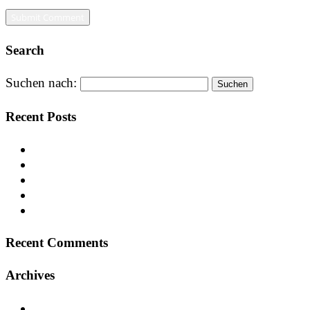
Search
Suchen nach:
Recent Posts
Centrotherm: Produktionshalle, Hochregallager & V
Sanierung des Berufskollegs Olsberg: Ein moderner 
Sanierung des Kantcenters – Ein neues Einkaufserle
GREENSITE – Historisches Erbe trifft auf modern
Center Parcs Eifel – Ein Erfolgsprojekt in der Feri
Recent Comments
Archives
Januar 2025