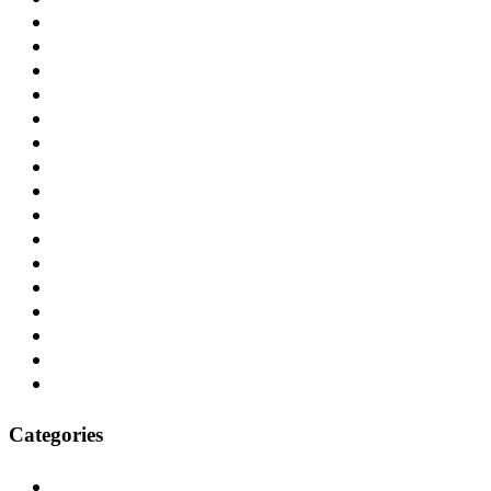
Dezember 2024
November 2024
September 2024
Juli 2024
Juni 2024
Mai 2024
April 2024
Dezember 2020
November 2020
Oktober 2020
Januar 2020
Mai 2019
Juni 2018
Mai 2018
März 2018
Februar 2018
Categories
Aktuell