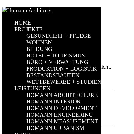
Emanuel Homann
HOME
by
sparkundsparkling
|
Jan. 21, 2021
|
0 comments
PROJEKTE
GESUNDHEIT + PFLEGE
WOHNEN
BILDUNG
Submit a Comment
HOTEL + TOURISMUS
BÜRO + VERWALTUNG
Deine E-Mail-Adresse wird nicht veröffentlicht.
PRODUKTION + LOGISTIK
Erforderliche Felder sind mit
*
markiert
BESTANDSBAUTEN
WETTBEWERBE + STUDIEN
Kommentar
*
LEISTUNGEN
HOMANN ARCHITECTURE
HOMANN INTERIOR
HOMANN DEVELOPMENT
HOMANN ENGINEERING
HOMANN MEASUREMENT
HOMANN URBANISM