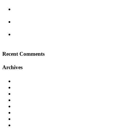
moderner Schritt in die Zukunft
Sanierung des Kantcenters – Ein neues
Einkaufserlebnis in Berlin-Charlottenburg
GREENSITE – Historisches Erbe trifft auf
modernen Workspace
Center Parcs Eifel – Ein Erfolgsprojekt in der
Ferienhausentwicklung
Recent Comments
Archives
Januar 2025
Dezember 2024
November 2024
September 2024
Juli 2024
Juni 2024
Mai 2024
April 2024