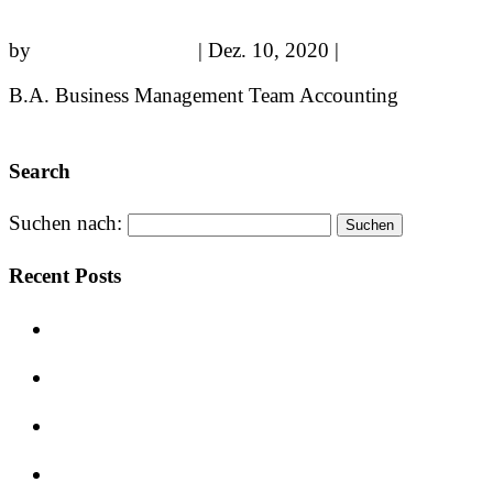
by
sparkundsparkling
|
Dez. 10, 2020
|
Brilon
B.A. Business Management Team Accounting
« Older Entries
Search
Suchen nach:
Recent Posts
Centrotherm: Produktionshalle, Hochregallager &
Versandbereich
Sanierung des Berufskollegs Olsberg: Ein
moderner Schritt in die Zukunft
Sanierung des Kantcenters – Ein neues
Einkaufserlebnis in Berlin-Charlottenburg
GREENSITE – Historisches Erbe trifft auf