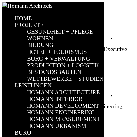
HOME
Emanuel Homann
PROJEKTE
GESUNDHEIT + PFLEGE
by
sparkundsparkling
|
Dez. 10, 2020
|
Brilon
,
Leitung
WOHNEN
BILDUNG
Dipl.-Ing. Architect (TU), LL.M. Baurecht Executive
HOTEL + TOURISMUS
Partner & Architect
BÜRO + VERWALTUNG
PRODUKTION + LOGISTIK
BESTANDSBAUTEN
Heinz-Alfons Homann
WETTBEWERBE + STUDIEN
LEISTUNGEN
HOMANN ARCHITECTURE
by
sparkundsparkling
|
Dez. 10, 2020
|
Brilon
,
Leitung
HOMANN INTERIOR
HOMANN DEVELOPMENT
Dipl. Ing. Architect (FH) Team Leader Engineering
HOMANN ENGINEERING
HOMANN MEASUREMENT
Stanley Reich
HOMANN URBANISM
BÜRO