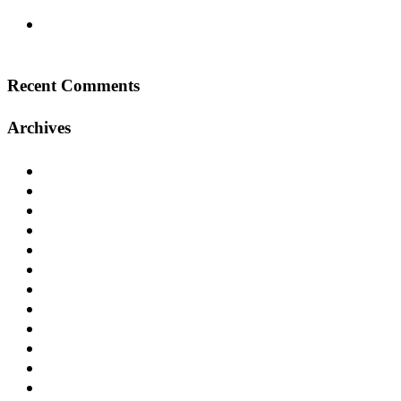
modernen Workspace
Center Parcs Eifel – Ein Erfolgsprojekt in der
Ferienhausentwicklung
Recent Comments
Archives
Januar 2025
Dezember 2024
November 2024
September 2024
Juli 2024
Juni 2024
Mai 2024
April 2024
Dezember 2020
November 2020
Oktober 2020
Januar 2020