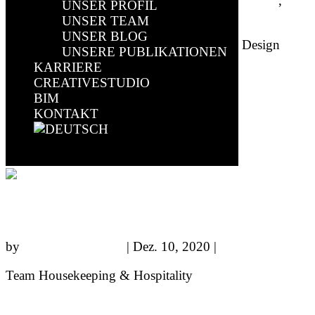
by
sparkundsparkling
|
Dez. 10, 2020
|
Düsseldorf
,
UNSER PROFIL
Leitung
UNSER TEAM
UNSER BLOG
Dipl. Ing. Architect Head of Architecture & Design
UNSERE PUBLIKATIONEN
KARRIERE
CREATIVESTUDIO
Eleni Maria Siozos
BIM
KONTAKT
by
sparkundsparkling
|
Dez. 10, 2020
|
Berlin
Select Page
M.Sc. Architecture Team Architecture
Kimete Mavraj
by
sparkundsparkling
|
Dez. 10, 2020
|
Brilon
Team Housekeeping & Hospitality
Anna Funke