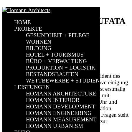
EMANUEL HOMANN
REFERIERT AUF DER BUFATA
HOME
PROJEKTE
DES FKT
GESUNDHEIT + PFLEGE
WOHNEN
BILDUNG
HOTEL + TOURISMUS
BÜRO + VERWALTUNG
PRODUKTION + LOGISTIK
BESTANDSBAUTEN
Am 19.06.2018 eröffnet Horst Träger (Präsident des
WETTBEWERBE + STUDIEN
FKT) die Bundesfachtagung 2018 der Fachvereinigung
LEISTUNGEN
Krankenhaustechnik e. V. . In diesem Jahr ist erstmalig
HOMANN ARCHITECTURE
auch ein Vertreter von Homann Architekten mit
HOMANN INTERIOR
Emanuel Homann dabei. Zwischen 13:00 Uhr und
HOMANN DEVELOPMENT
13:30 Uhr referiert er über Building Information
HOMANN ENGINEERING
Modeling im Krankenhausbau. Für weitere Fragen steht
HOMANN MEASUREMENT
er im Anschluss an den Vortrag auch gerne zur
HOMANN URBANISM
Verfügung.