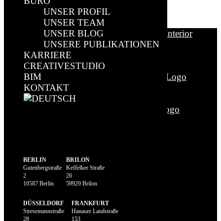
BÜRO
UNSER PROFIL
Weitere Infos gibt es unter: FKT.de
UNSER TEAM
UNSER BLOG
UNSERE PUBLIKATIONEN
KARRIERE
CREATIVESTUDIO
BIM
KONTAKT
Select Page
BERLIN
BRILON
Gutenbergstraße
Keffelker Straße
2
26
10587 Berlin
59929 Brilon
DÜSSELDORF
FRANKFURT
Stresemannstraße
Hanauer Landstraße
28
153